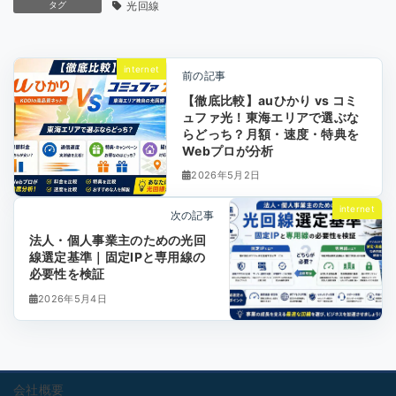
タグ
光回線
internet
前の記事
【徹底比較】auひかり vs コミ
ュファ光！東海エリアで選ぶな
らどっち？月額・速度・特典を
Webプロが分析
2026年5月2日
internet
次の記事
法人・個人事業主のための光回
線選定基準｜固定IPと専用線の
必要性を検証
2026年5月4日
会社概要