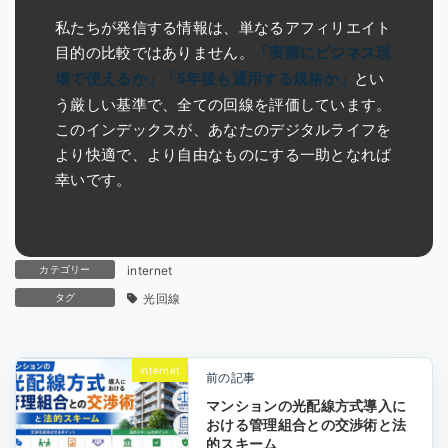
私たちが発信する情報は、単なるアフィリエイト
目的の比較ではありません。
「実際にビジネス現
場で使えるか」「5年後も通用する規格か」
とい
う厳しい基準で、全ての回線を評価しています。
このインデックスが、あなたのデジタルライフを
より快適で、より自由なものにする一助となれば
幸いです。
カテゴリー
internet
タグ
光回線
internet
前の記事
マンションの光配線方式導入に
おける管理組合との交渉術と法
的スキーム