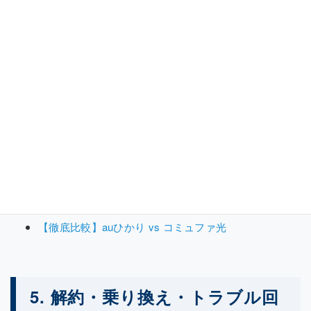
建物の設備制限や、特定の地域でのみ選べる最強の選択肢を
まとめました。
VDSL方式マンションで速度を2倍にする裏技
auひかりマンション「タイプG」への変更手順
光配線導入に向けた管理組合との交渉術
CATV（同軸）から光回線へのリプレイス手順
東海限定！コミュファ光の980円キャンペーン調査
コミュファ光と独自回線の速度比較
【徹底比較】auひかり vs コミュファ光
5. 解約・乗り換え・トラブル回