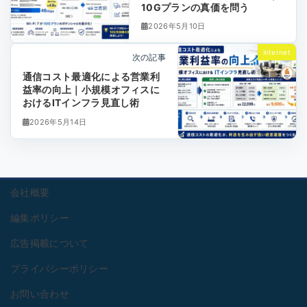
10Gプランの真価を問う
2026年5月10日
internet
次の記事
通信コスト最適化による営業利
益率の向上｜小規模オフィスに
おけるITインフラ見直し術
2026年5月14日
会社概要
編集ポリシー
広告掲載について
プライバシーポリシー
お問い合わせ