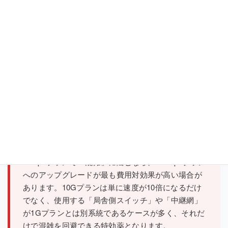
Ping値とジッタ：
応答速度の速さとその安定性です。
数値が低く、かつ一定であることが、Web会議や株取
引、オンラインゲームにおける「快適さ」の正体で
す。
時間帯別のスループット：
「最混雑時間帯（21時〜23
時）」にどれだけの速度が維持できているかが、その
プロバイダの設備投資に対する姿勢を表します。
■ 10Gプランという「究極の解決策」
1Gbpsプランで「混雑」に悩むなら、10Gbpsプラン
へのアップグレードが最も費用対効果が高い場合が
あります。10Gプランは単に速度が10倍になるだけ
でなく、使用する「局舎側スイッチ」や「中継網」
が1Gプランとは別系統であるケースが多く、それだ
けで混雑を回避できる特効薬となります。