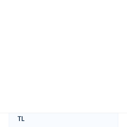
すべてのランキングを見る
GENRE
ジャンルから探す
同人
話題の人気同人作品
TL