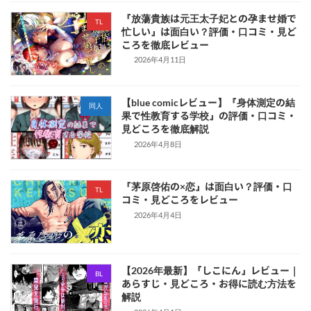
『放蕩貴族は元王太子妃との孕ませ婚で
TL
忙しい』は面白い？評価・口コミ・見ど
ころを徹底レビュー
2026年4月11日
【blue comicレビュー】『身体測定の結
同人
果で性教育する学校』の評価・口コミ・
見どころを徹底解説
2026年4月8日
『茅原啓佑の×恋』は面白い？評価・口
TL
コミ・見どころをレビュー
2026年4月4日
【2026年最新】『しこにん』レビュー｜
BL
あらすじ・見どころ・お得に読む方法を
解説