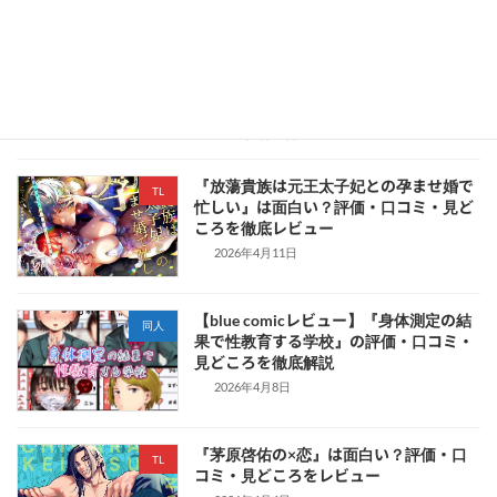
『本音を隠した治療師は竜人サマに身体
TL
の奥まで暴かれる〜春情の章〜』は面白
い？評価・口コミ・見どころを徹底レビ
ュー
2026年4月15日
『放蕩貴族は元王太子妃との孕ませ婚で
TL
忙しい』は面白い？評価・口コミ・見ど
ころを徹底レビュー
2026年4月11日
【blue comicレビュー】『身体測定の結
同人
果で性教育する学校』の評価・口コミ・
見どころを徹底解説
2026年4月8日
『茅原啓佑の×恋』は面白い？評価・口
TL
コミ・見どころをレビュー